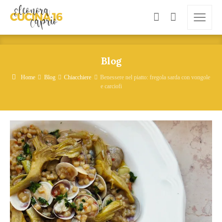
Blog
Home
Blog
Chiacchiere
Benessere nel piatto: fregola sarda con vongole
e carciofi