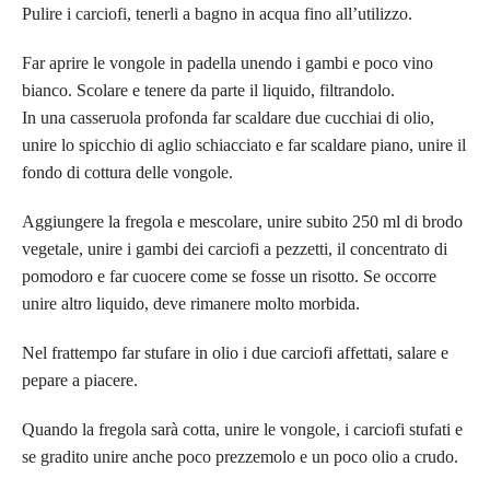
Pulire i carciofi, tenerli a bagno in acqua fino all’utilizzo.
Far aprire le vongole in padella unendo i gambi e poco vino
bianco. Scolare e tenere da parte il liquido, filtrandolo.
In una casseruola profonda far scaldare due cucchiai di olio,
unire lo spicchio di aglio schiacciato e far scaldare piano, unire il
fondo di cottura delle vongole.
Aggiungere la fregola e mescolare, unire subito 250 ml di brodo
vegetale, unire i gambi dei carciofi a pezzetti, il concentrato di
pomodoro e far cuocere come se fosse un risotto. Se occorre
unire altro liquido, deve rimanere molto morbida.
Nel frattempo far stufare in olio i due carciofi affettati, salare e
pepare a piacere.
Quando la fregola sarà cotta, unire le vongole, i carciofi stufati e
se gradito unire anche poco prezzemolo e un poco olio a crudo.