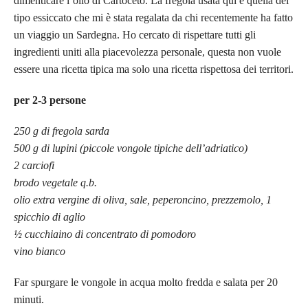
dimenticare l’olio di Cartoceto. La fregola usata qui è quella del
tipo essiccato che mi è stata regalata da chi recentemente ha fatto
un viaggio un Sardegna. Ho cercato di rispettare tutti gli
ingredienti uniti alla piacevolezza personale, questa non vuole
essere una ricetta tipica ma solo una ricetta rispettosa dei territori.
per 2-3 persone
250 g di fregola sarda
500 g di lupini (piccole vongole tipiche dell’adriatico)
2 carciofi
brodo vegetale q.b.
olio extra vergine di oliva, sale, peperoncino, prezzemolo, 1
spicchio di aglio
½ cucchiaino di concentrato di pomodoro
v
ino bianco
Far spurgare le vongole in acqua molto fredda e salata per 20
minuti.