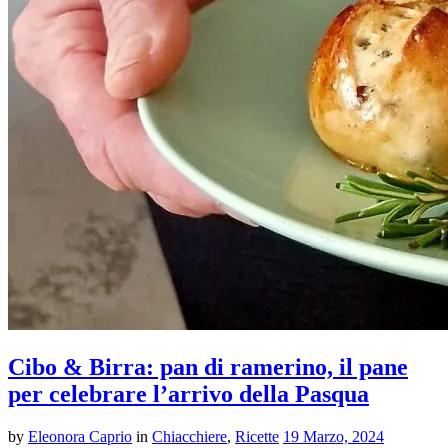
Cibo & Birra: pan di ramerino, il pane
per celebrare l’arrivo della Pasqua
by
Eleonora Caprio
in
Chiacchiere
,
Ricette
19 Marzo, 2024