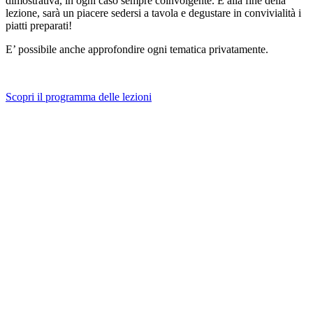
dimostrativa, in ogni caso sempre coinvolgente. E alla fine della
lezione, sarà un piacere sedersi a tavola e degustare in convivialità i
piatti preparati!
E’ possibile anche approfondire ogni tematica privatamente.
Scopri il programma delle lezioni