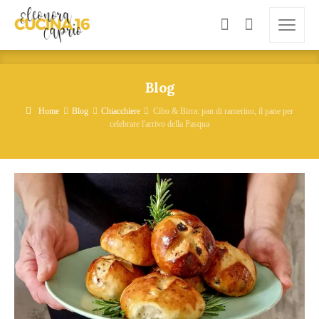
Blog
Home
Blog
Chiacchiere
Cibo & Birra: pan di ramerino, il pane per
celebrare l'arrivo della Pasqua