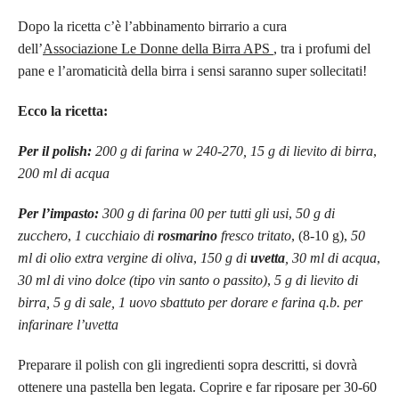
Dopo la ricetta c’è l’abbinamento birrario a cura
dell’
Associazione Le Donne della Birra APS
, tra i profumi del
pane e l’aromaticità della birra i sensi saranno super sollecitati!
Ecco la ricetta:
Per il polish:
200 g di farina w 240-270, 15 g di lievito di birra
,
200 ml di acqua
Per l’impasto:
300 g di farina 00 per tutti gli usi
,
50 g di
zucchero
,
1 cucchiaio di
rosmarino
fresco tritato
, (8-10 g),
50
ml di olio extra vergine di oliva
,
150 g di
uvetta
, 30 ml di acqua
,
30 ml di vino dolce (tipo vin santo o passito)
,
5 g di lievito di
birra, 5 g di sale,
1 uovo sbattuto per dorare e farina q.b. per
infarinare l’uvetta
Preparare il polish con gli ingredienti sopra descritti, si dovrà
ottenere una pastella ben legata. Coprire e far riposare per 30-60