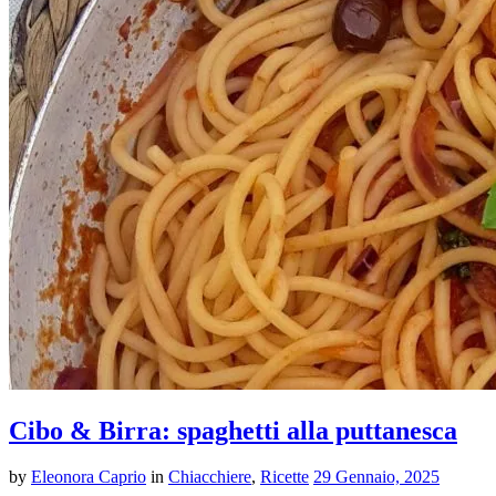
Cibo & Birra: spaghetti alla puttanesca
by
Eleonora Caprio
in
Chiacchiere
,
Ricette
29 Gennaio, 2025