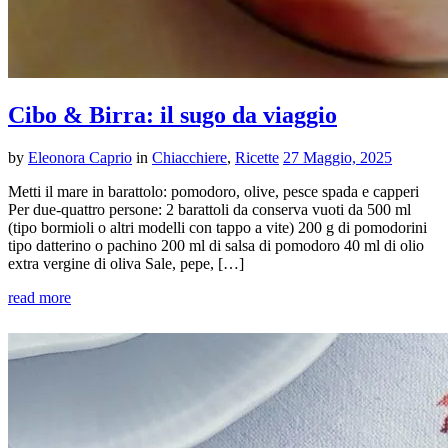
Cibo & Birra: il sugo da viaggio
by
Eleonora Caprio
in
Chiacchiere
,
Ricette
27 Maggio, 2025
Metti il mare in barattolo: pomodoro, olive, pesce spada e capperi
Per due-quattro persone: 2 barattoli da conserva vuoti da 500 ml
(tipo bormioli o altri modelli con tappo a vite) 200 g di pomodorini
tipo datterino o pachino 200 ml di salsa di pomodoro 40 ml di olio
extra vergine di oliva Sale, pepe, […]
read more