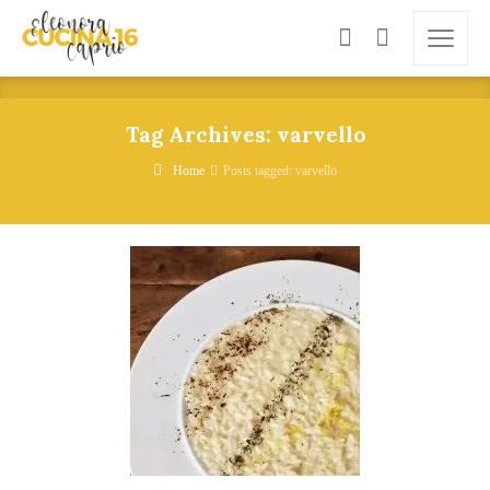
Tag Archives: varvello
Home
Posts tagged: varvello