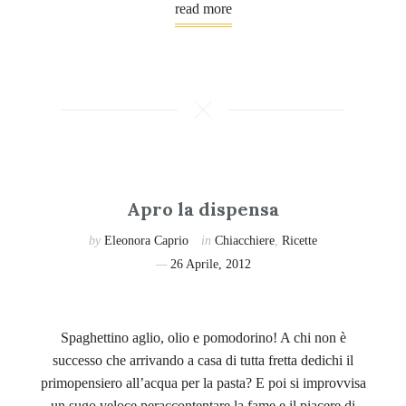
read more
Apro la dispensa
by
Eleonora Caprio
in
Chiacchiere
,
Ricette
26 Aprile, 2012
Spaghettino aglio, olio e pomodorino! A chi non è
successo che arrivando a casa di tutta fretta dedichi il
primopensiero all’acqua per la pasta? E poi si improvvisa
un sugo veloce peraccontentare la fame e il piacere di