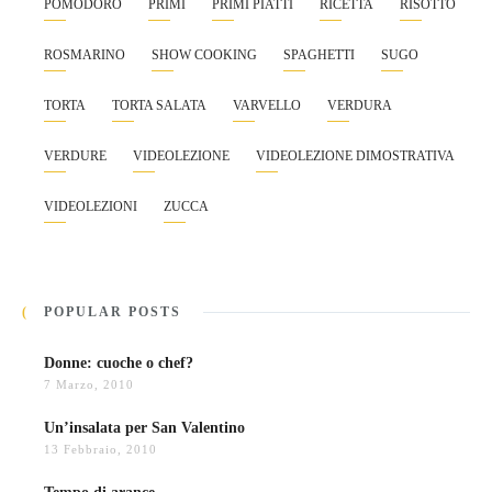
POMODORO
PRIMI
PRIMI PIATTI
RICETTA
RISOTTO
ROSMARINO
SHOW COOKING
SPAGHETTI
SUGO
TORTA
TORTA SALATA
VARVELLO
VERDURA
VERDURE
VIDEOLEZIONE
VIDEOLEZIONE DIMOSTRATIVA
VIDEOLEZIONI
ZUCCA
POPULAR POSTS
Donne: cuoche o chef?
7 Marzo, 2010
Un’insalata per San Valentino
13 Febbraio, 2010