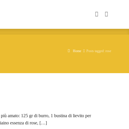
Home
Posts tagged: rose
 più amato: 125 gr di burro, 1 bustina di lievito per
hiaino essenza di rose, […]