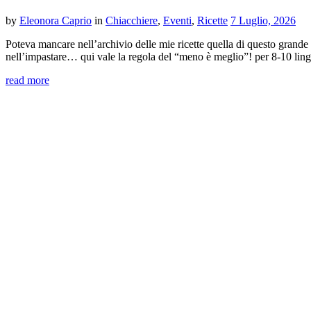
by
Eleonora Caprio
in
Chiacchiere
,
Eventi
,
Ricette
7 Luglio, 2026
Poteva mancare nell’archivio delle mie ricette quella di questo grande cl
nell’impastare… qui vale la regola del “meno è meglio”! per 8-10 li
read more