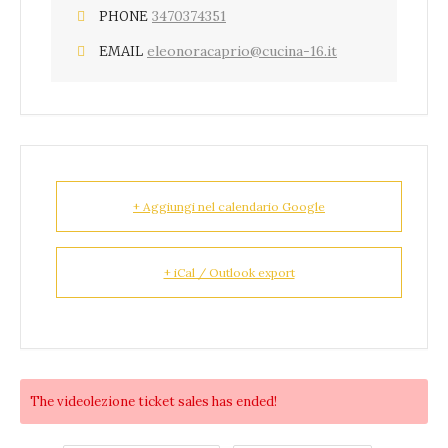
3470374351
PHONE
eleonoracaprio@cucina-16.it
EMAIL
+ Aggiungi nel calendario Google
+ iCal / Outlook export
The
videolezione
ticket sales has ended!