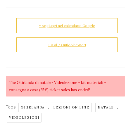
+ Aggiungi nel calendario Google
+ iCal / Outlook export
The
Ghirlanda di natale - Videolezione + kit materiali +
consegna a casa (25€)
ticket sales has ended!
Tags:
,
,
,
GHIRLANDA
LEZIONI ON LINE
NATALE
VIDEOLEZIONI