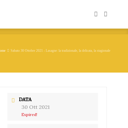
ome
Sabato 30 Ottobre 2021 - Lasagne: la tradizionale, la delicata, la stagionale
DATA
30 Ott 2021
Expired!