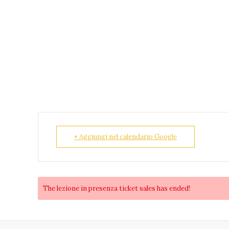
+ Aggiungi nel calendario Google
The
lezione in presenza
ticket sales has ended!