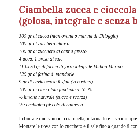
Ciambella zucca e cioccola
(golosa, integrale e senza 
300 gr di zucca (mantovana o marina di Chioggia)
100 gr di zucchero bianco
100 gr di zucchero di canna grezzo
4 uova, 1 presa di sale
110-120 gr di farina di farro integrale Mulino Marino
120 gr di farina di mandorle
9 gr di lievito senza fosfati (½ bustina)
100 gr di cioccolato fondente al 55 %
½ limone naturale (succo e scorza)
½ cucchiaino piccolo di cannella
Imburrare uno stampo a ciambella, infarinarlo e lasciarlo ripos
Montare le uova con lo zucchero e il sale fino a quando il com