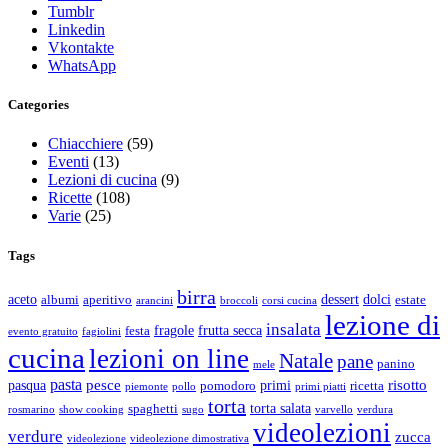
Tumblr
Linkedin
Vkontakte
WhatsApp
Categories
Chiacchiere
(59)
Eventi
(13)
Lezioni di cucina
(9)
Ricette
(108)
Varie
(25)
Tags
birra
aceto
dessert
dolci
albumi
aperitivo
estate
arancini
broccoli
corsi cucina
lezione di
insalata
fragole
frutta secca
festa
evento gratuito
fagiolini
cucina
lezioni on line
Natale
pane
panino
mele
pasta
pesce
risotto
pasqua
primi
pomodoro
ricetta
piemonte
pollo
primi piatti
torta
torta salata
spaghetti
rosmarino
show cooking
sugo
varvello
verdura
videolezioni
verdure
zucca
videolezione
videolezione dimostrativa