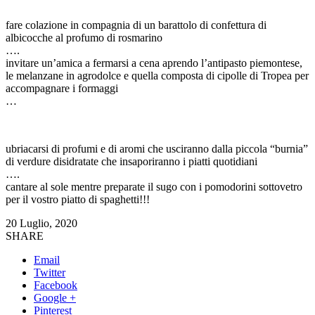
fare colazione in compagnia di un barattolo di confettura di
albicocche al profumo di rosmarino
….
invitare un’amica a fermarsi a cena aprendo l’antipasto piemontese,
le melanzane in agrodolce e quella composta di cipolle di Tropea per
accompagnare i formaggi
…
ubriacarsi di profumi e di aromi che usciranno dalla piccola “burnia”
di verdure disidratate che insaporiranno i piatti quotidiani
….
cantare al sole mentre preparate il sugo con i pomodorini sottovetro
per il vostro piatto di spaghetti!!!
20 Luglio, 2020
SHARE
Email
Twitter
Facebook
Google +
Pinterest