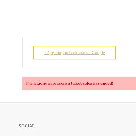
+ Aggiungi nel calendario Google
The
lezione in presenza
ticket sales has ended!
SOCIAL