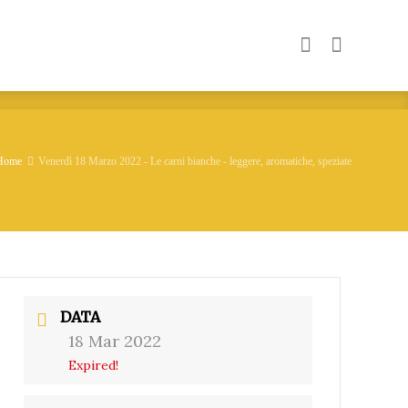
Home
Venerdì 18 Marzo 2022 - Le carni bianche - leggere, aromatiche, speziate
DATA
18 Mar 2022
Expired!