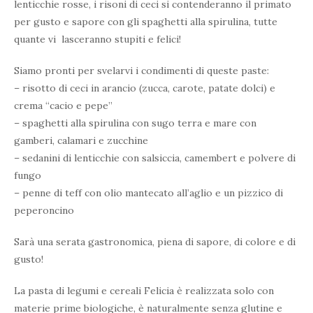
lenticchie rosse
, i risoni di
ceci
si contenderanno il primato
per gusto e sapore con gli spaghetti alla
spirulina, t
utte
quante vi lasceranno stupiti e felici!
Siamo pronti per svelarvi i condimenti di queste paste:
– risotto di ceci in arancio (zucca, carote, patate dolci) e
crema “cacio e pepe”
– spaghetti alla spirulina con sugo terra e mare con
gamberi, calamari e zucchine
– sedanini di lenticchie con salsiccia, camembert e polvere di
fungo
– penne di teff con olio mantecato all’aglio e un pizzico di
peperoncino
Sarà una serata gastronomica, piena di sapore, di colore e di
gusto!
La pasta di legumi e cereali Felicia è realizzata solo con
materie prime biologiche, è naturalmente senza glutine e